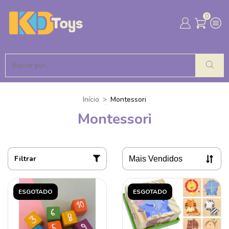
0
Início
>
Montessori
Montessori
Filtrar
ESGOTADO
ESGOTADO