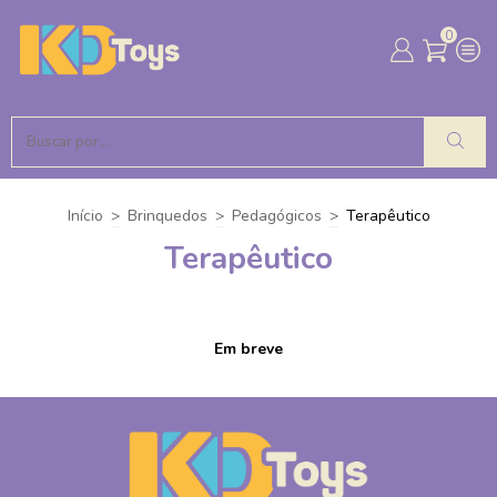
0
Início
>
Brinquedos
>
Pedagógicos
>
Terapêutico
Terapêutico
Em breve